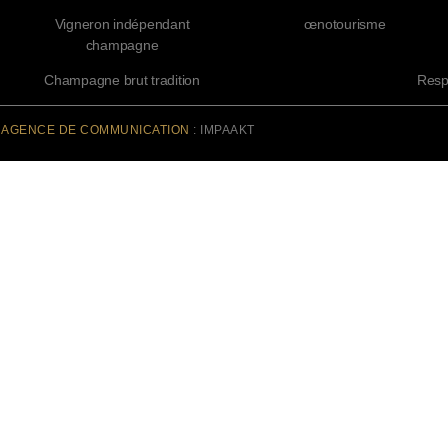
Vigneron indépendant
œnotourisme
champagne
Champagne brut tradition
Resp
©
AGENCE DE COMMUNICATION
: IMPAAKT