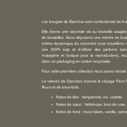
Les bougies de Bacchus sont confectionné de A à
Elle donne une seconde vie au bouteille usagée
de bouteilles. Nous déposons une mèche en bois 
même dynamique du comment nous travaillons nos 
cire 100% soja et d’utiliser des parfums sa
mutagène et toxique pour la reproduction), nou
dans un packaging en carton recyclable.
Pour cette première collection nous avons choisit 
Le velours de Dyonisos incarne le cépage Pinot 
fleurs et de sous-bois.
Notes de t
ête : bergamote, iris, violette
Notes de cœur : héliotrope, bois de rose,
Notes de fond : musc blanc, vanille, santa