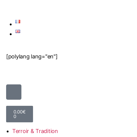
[polylang lang="en"]
0.00
€
0
Terroir & Tradition