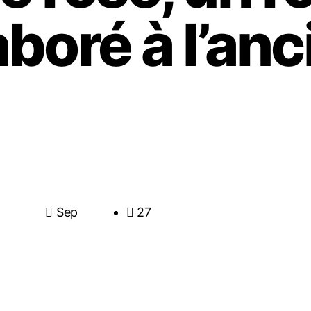
boré à l’an
Sep
27