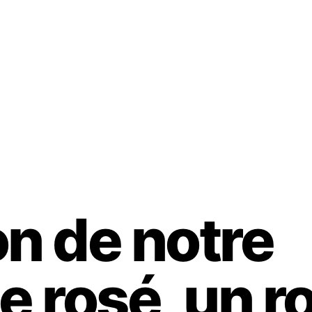
on de notre
rosé, un r