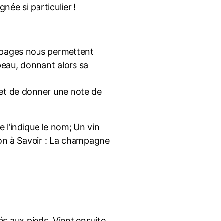
née si particulier !
cépages nous permettent
 peau, donnant alors sa
met de donner une note de
 l’indique le nom; Un vin
Bon à Savoir : La champagne
és aux pieds. Vient ensuite