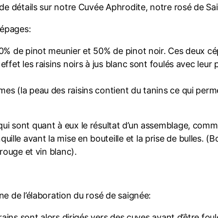
de détails sur notre Cuvée Aphrodite, notre rosé de Saig
cépages:
 50% de pinot meunier et 50% de pinot noir. Ces deux 
ffet les raisins noirs à jus blanc sont foulés avec leur
es (la peau des raisins contient du tanins ce qui per
ui sont quant à eux le résultat d’un assemblage, comme
lle avant la mise en bouteille et la prise de bulles. (
rouge et vin blanc).
ne de l’élaboration du rosé de saignée:
rains sont alors dirigés vers des cuves avant d’être foul