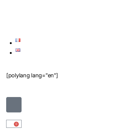
[polylang lang="en"]
0