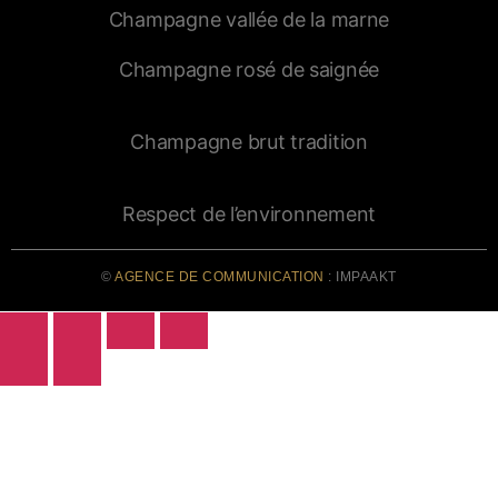
Champagne vallée de la marne
Champagne rosé de saignée
Champagne brut tradition
Respect de l’environnement
©
AGENCE DE COMMUNICATION
: IMPAAKT