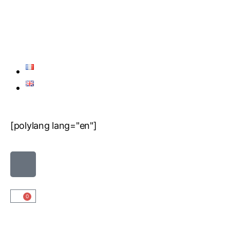
[polylang lang="en"]
0