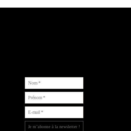
Lydie & Arnaud Billard
4 rue Bacchus, Reuil 51480 AU-COEUR-DE-LA-VALLÉE
Courriel :
contact@champagne-dom-bacchus.fr
Tél. :
06.88.15.73.60