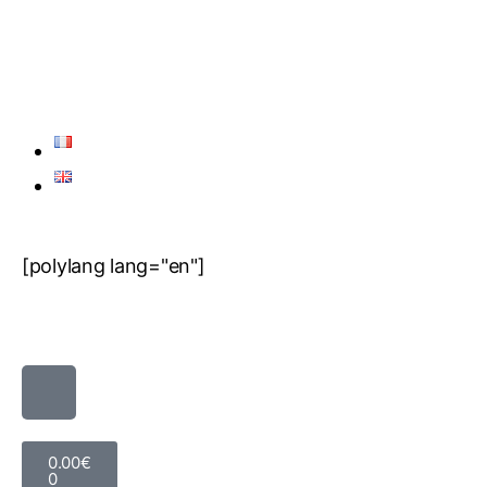
[polylang lang="en"]
0.00
€
0