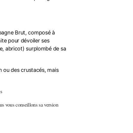
agne Brut, composé à
ite pour dévoiler ses
he, abricot) surplombé de sa
son ou des crustacés, mais
es
us vous conseillons sa version