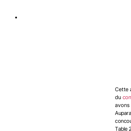
Cette 
du
con
avons 
Aupara
concou
Table 2