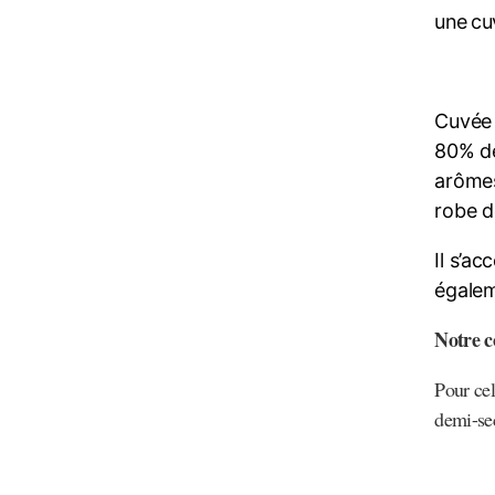
une cuv
Cuvée 
80% de
arômes
robe d
Il s’a
égalem
Notre c
Pour cel
demi-se