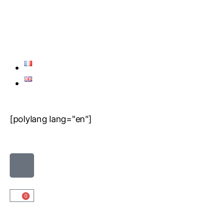
[polylang lang="en"]
0