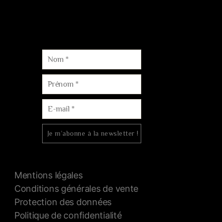
Courriel :
contact@champagne-dom-bacchus.fr
Tél. :
06.88.15.73.60
Mentions légales
Conditions générales de vente
Protection des données
Politique de confidentialité