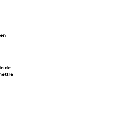
 en
in de
mettre