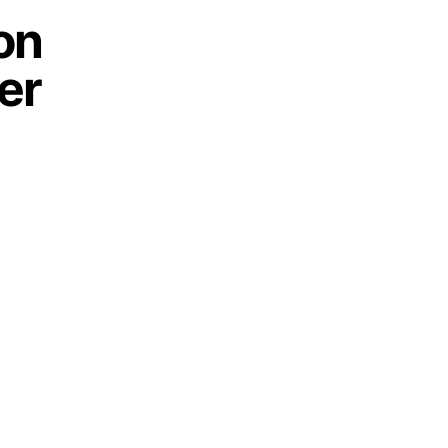
ion
er