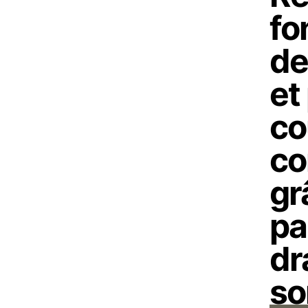
fo
de
et
co
c
gr
pa
dr
so