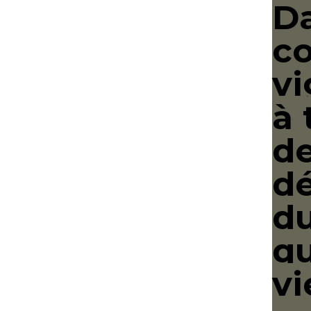
D
c
vi
à 
de
d
d
qu
vi