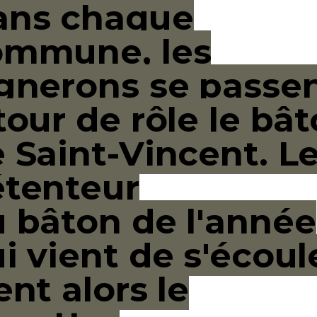
ans chaque
ommune, les
gnerons se passe
tour de rôle le bâ
 Saint-Vincent. L
étenteur
u
bâton
de l'année
i vient de s'écoul
ent alors le