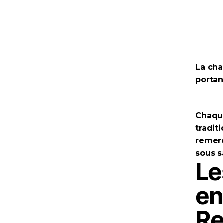
La cha
portan
Chaque
tradit
remerc
sous s
Le
en
Re