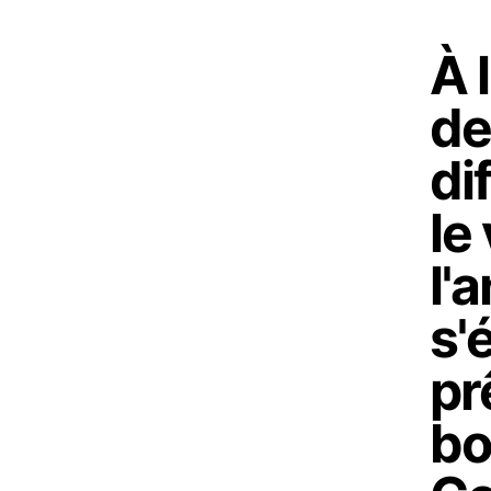
À 
de
di
le
l'
s'
pr
bo