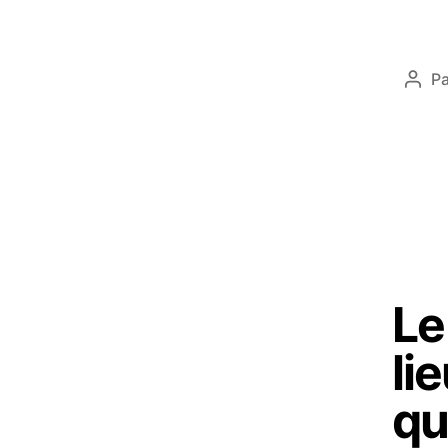
P
Le
li
qu