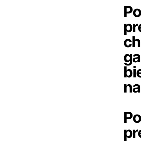
Po
pr
ch
ga
bi
na
Po
pr