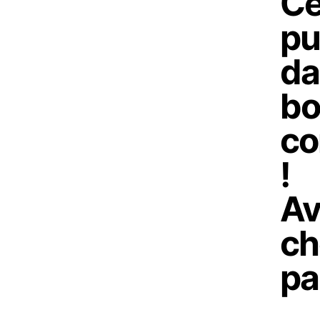
Ce
pu
da
bo
co
!
Av
ch
pa