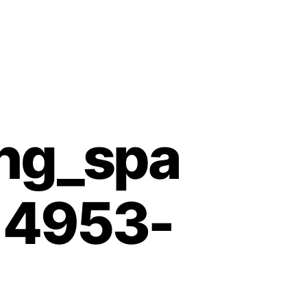
ng_spa
14953-