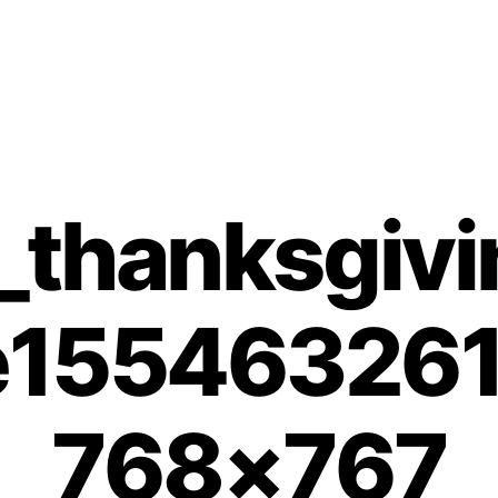
_thanksgivi
-e15546326
768×767