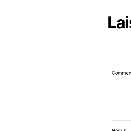
La
Commen
Nom
*