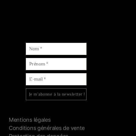
Lydie & Arnaud Billard
4 rue Bacchus, Reuil 51480 AU-COEUR-DE-LA-VALLÉE
Courriel :
contact@champagne-dom-bacchus.fr
Tél. :
06.88.15.73.60
Mentions légales
Conditions générales de vente