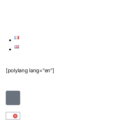
[polylang lang="en"]
0