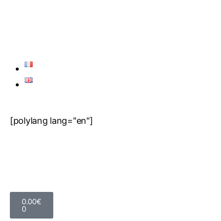
[polylang lang="en"]
0.00
€
0