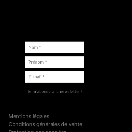
Lydie & Arnaud Billard
4 rue Bacchus, Reuil 51480 AU-COEUR-DE-LA-VALLÉE
Courriel :
contact@champagne-dom-bacchus.fr
Tél. :
06.88.15.73.60
Mentions légales
Conditions générales de vente