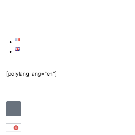
[polylang lang="en"]
0