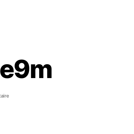
Me9m
aire