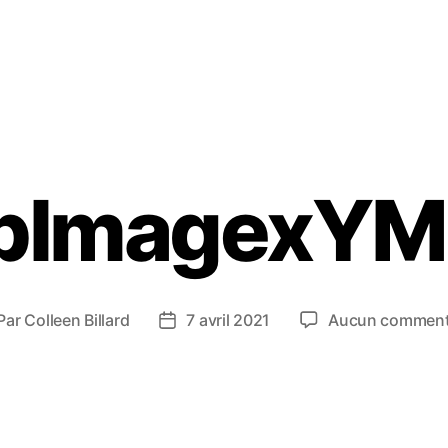
pImagexY
Par
Colleen Billard
7 avril 2021
Aucun comment