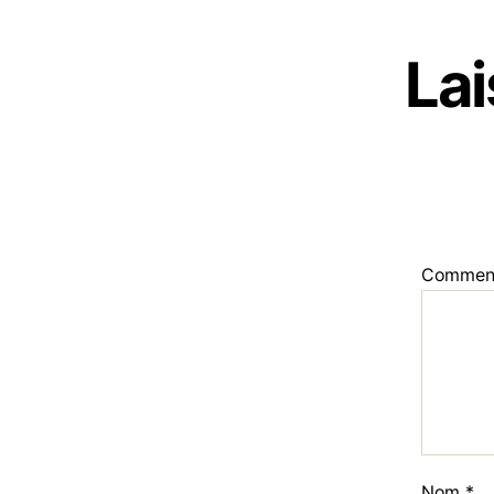
La
Commen
Nom
*