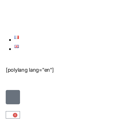
[polylang lang="en"]
0