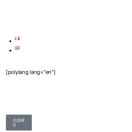
[polylang lang="en"]
0.00
€
0