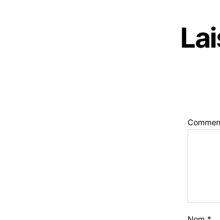
La
Commen
Nom
*