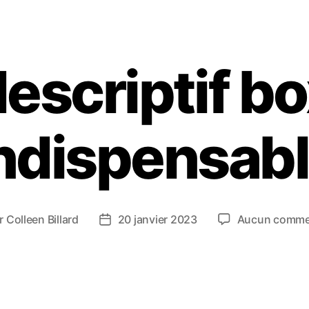
escriptif b
ndispensab
r
Colleen Billard
20 janvier 2023
Aucun comme
ur
Date
de
cle
l’article