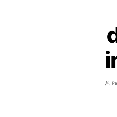
d
i
Pa
Aute
de
l’arti