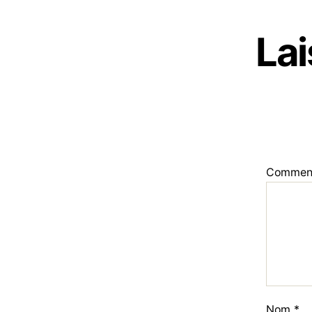
La
Commen
Nom
*