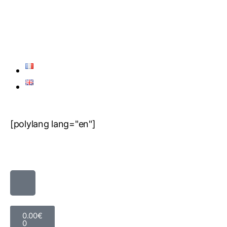
[polylang lang="en"]
0.00
€
0