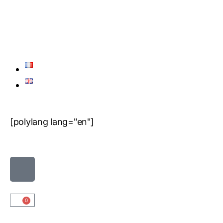
[polylang lang="en"]
0