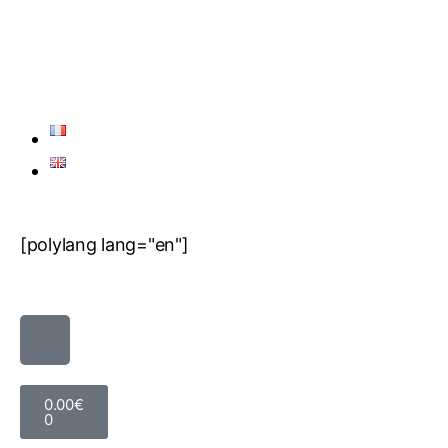
[polylang lang="en"]
0.00
€
0