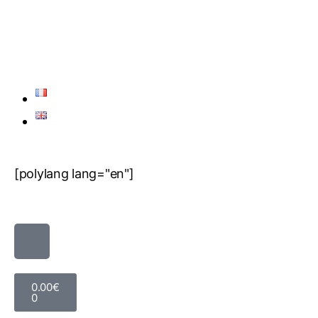
[polylang lang="en"]
0.00
€
0