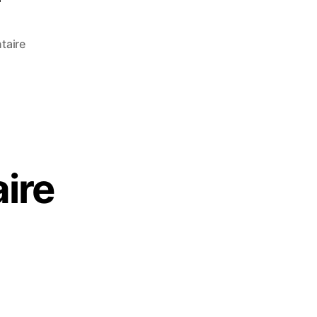
taire
ire