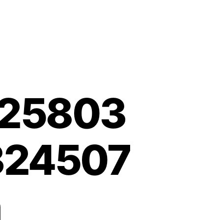
425803
324507
n