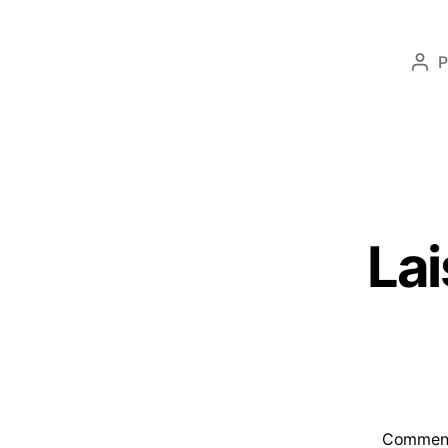
P
La
Commen