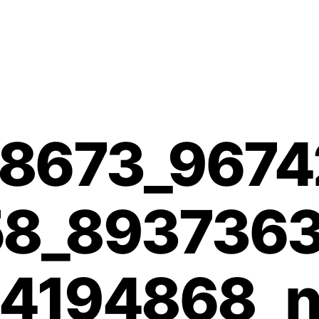
8673_967
8_893736
4194868_