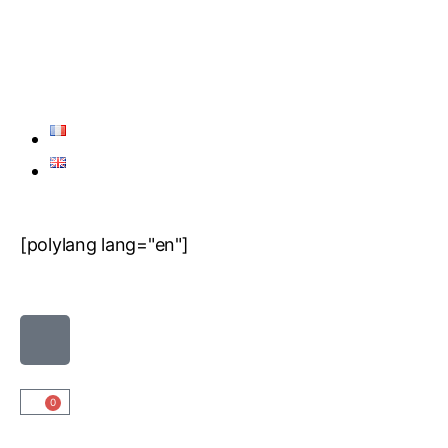
[polylang lang="en"]
0