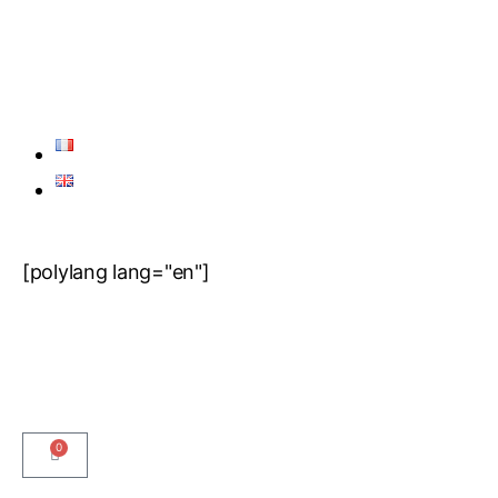
[polylang lang="en"]
0