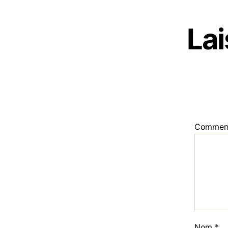
La
Commen
Nom
*