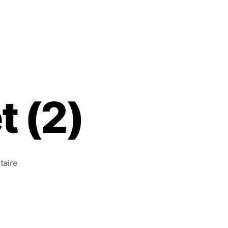
t (2)
aire